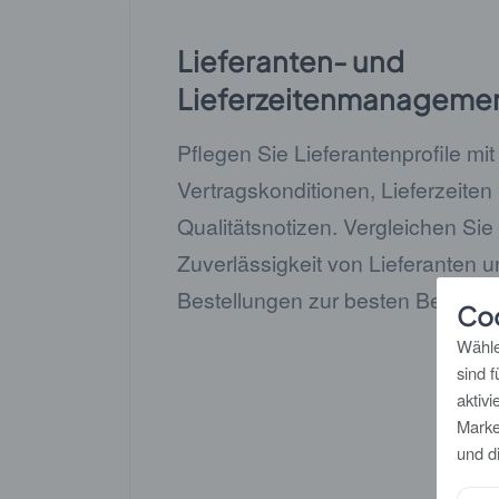
Lieferanten- und
Lieferzeitenmanageme
Pflegen Sie Lieferantenprofile mit
Vertragskonditionen, Lieferzeiten
Qualitätsnotizen. Vergleichen Sie
Zuverlässigkeit von Lieferanten un
Bestellungen zur besten Bezugsq
Co
Wähle
sind 
aktiv
Marke
und d