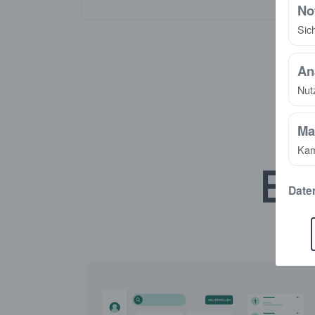
No
Sic
An
Nut
Ma
Kam
Em
Date