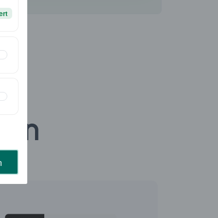
ert
gen
n