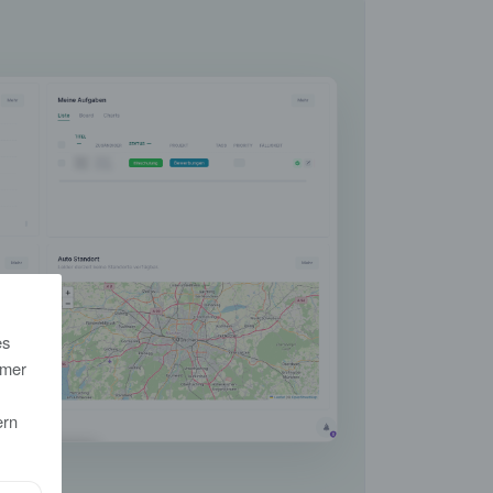
es
mmer
ern