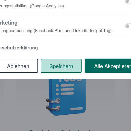
zungsstatistiken (Google Analytics).
pfohlene Lösun
rketing
pagnenmessung (Facebook Pixel und LinkedIn Insight Tag).
nschutzerklärung
Ablehnen
Speichern
Alle Akzeptiere