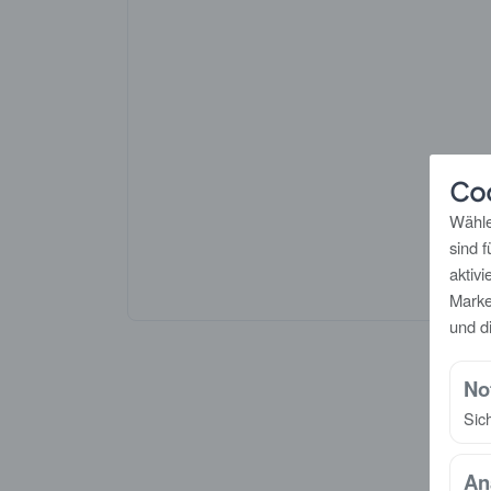
Co
Wähle
sind 
aktiv
Marke
und d
No
Sic
An