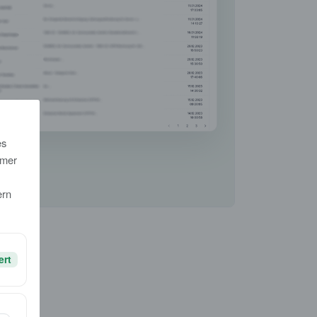
es
mmer
ern
ert