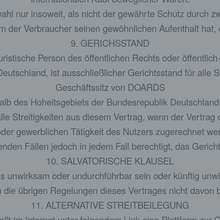
swahl nur insoweit, als nicht der gewährte Schutz durc
em der Verbraucher seinen gewöhnlichen Aufenthalt hat, 
9. GERICHSSTAND
uristische Person des öffentlichen Rechts oder öffentlic
utschland, ist ausschließlicher Gerichtsstand für alle S
Geschäftssitz von DOARDS
halb des Hoheitsgebiets der Bundesrepublik Deutschlan
 alle Streitigkeiten aus diesem Vertrag, wenn der Vertra
oder gewerblichen Tätigkeit des Nutzers zugerechnet w
nden Fällen jedoch in jedem Fall berechtigt, das Gerich
10. SALVATORISCHE KLAUSEL
gs unwirksam oder undurchführbar sein oder künftig unw
 die übrigen Regelungen dieses Vertrages nicht davon b
11. ALTERNATIVE STREITBEILEGUNG
lt im Internet unter folgendem Link eine Plattform zur On