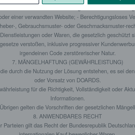
erten Inhalten oder Inhalte in Bezug zu Alkohol- oder D
der einer verwandten Website; - Berechtigungsloses Ve
Urheber-, Gebrauchsmuster- oder Geschmacksmuster-rech
 Dienstleistungen oder Waren, die gesetzlich geschützt 
setze verstoßen, inklusive progressiver Kundenwerbun
irgendeinen Code zerstörerischer Natur.
7. MÄNGELHAFTUNG (GEWÄHRLEISTUNG)
die durch die Nutzung der Lösung entstehen, es sei denn
oder Vorsatz von DOARDS.
leistung für die Richtigkeit, Vollständigkeit oder Aktua
Informationen.
 Übrigen gelten die Vorschriften der gesetzlichen Mängel
8. ANWENDBARES RECHT
r Parteien gilt das Recht der Bundesrepublik Deutschla
internationalen Kauf beweglicher Waren.